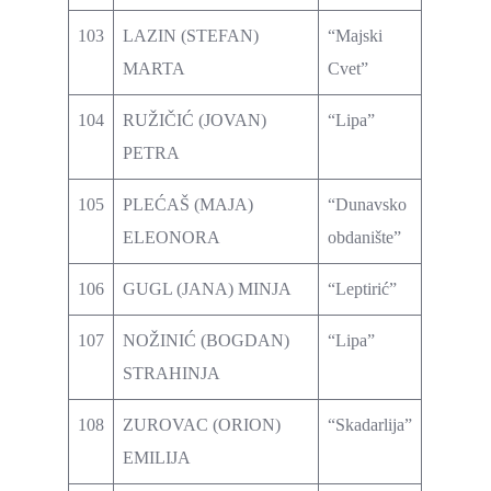
103
LAZIN (STEFAN)
“Majski
MARTA
Cvet”
104
RUŽIČIĆ (JOVAN)
“Lipa”
PETRA
105
PLEĆAŠ (MAJA)
“Dunavsko
ELEONORA
obdanište”
106
GUGL (JANA) MINJA
“Leptirić”
107
NOŽINIĆ (BOGDAN)
“Lipa”
STRAHINJA
108
ZUROVAC (ORION)
“Skadarlija”
EMILIJA