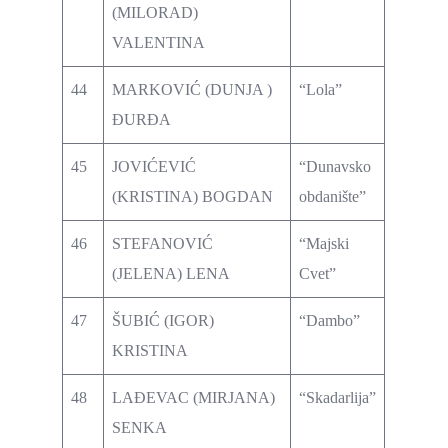
(MILORAD)
VALENTINA
44
MARKOVIĆ (DUNJA )
“Lola”
ĐURĐA
45
JOVIĆEVIĆ
“Dunavsko
(KRISTINA) BOGDAN
obdanište”
46
STEFANOVIĆ
“Majski
(JELENA) LENA
Cvet”
47
ŠUBIĆ (IGOR)
“Dambo”
KRISTINA
48
LAĐEVAC (MIRJANA)
“Skadarlija”
SENKA