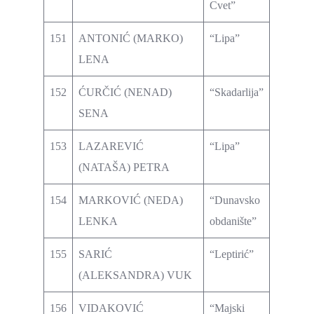
Cvet”
151
ANTONIĆ (MARKO)
“Lipa”
LENA
152
ĆURČIĆ (NENAD)
“Skadarlija”
SENA
153
LAZAREVIĆ
“Lipa”
(NATAŠA) PETRA
154
MARKOVIĆ (NEDA)
“Dunavsko
LENKA
obdanište”
155
SARIĆ
“Leptirić”
(ALEKSANDRA) VUK
156
VIDAKOVIĆ
“Majski