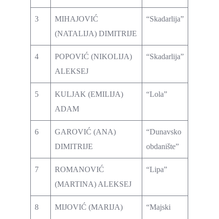
3
MIHAJOVIĆ
“Skadarlija”
(NATALIJA) DIMITRIJE
4
POPOVIĆ (NIKOLIJA)
“Skadarlija”
ALEKSEJ
5
KULJAK (EMILIJA)
“Lola”
ADAM
6
GAROVIĆ (ANA)
“Dunavsko
DIMITRIJE
obdanište”
7
ROMANOVIĆ
“Lipa”
(MARTINA) ALEKSEJ
8
MIJOVIĆ (MARIJA)
“Majski