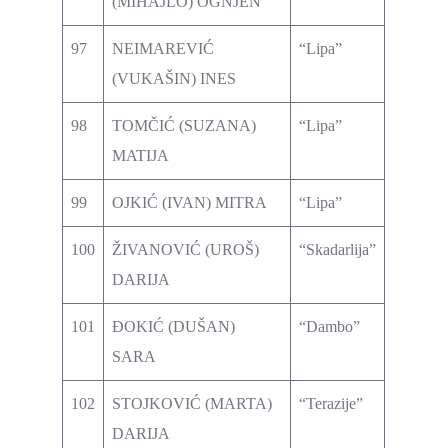
(MIHAJLO) OGNJEN
97
NEIMAREVIĆ
“Lipa”
(VUKAŠIN) INES
98
TOMČIĆ (SUZANA)
“Lipa”
MATIJA
99
OJKIĆ (IVAN) MITRA
“Lipa”
100
ŽIVANOVIĆ (UROŠ)
“Skadarlija”
DARIJA
101
ĐOKIĆ (DUŠAN)
“Dambo”
SARA
102
STOJKOVIĆ (MARTA)
“Terazije”
DARIJA