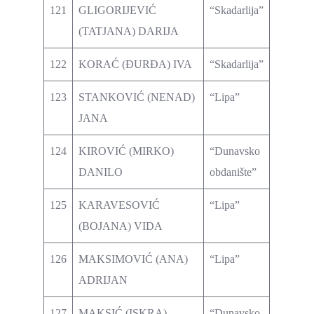
121
GLIGORIJEVIĆ
“Skadarlija”
(TATJANA) DARIJA
122
KORAĆ (ĐURĐA) IVA
“Skadarlija”
123
STANKOVIĆ (NENAD)
“Lipa”
JANA
124
KIROVIĆ (MIRKO)
“Dunavsko
DANILO
obdanište”
125
KARAVESOVIĆ
“Lipa”
(BOJANA) VIDA
126
MAKSIMOVIĆ (ANA)
“Lipa”
ADRIJAN
127
MAKSIĆ (ISKRA)
“Dunavsko