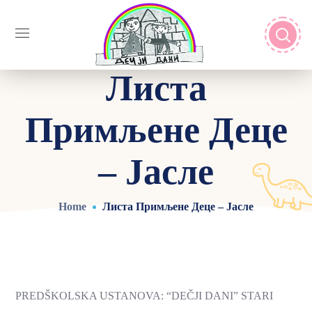
Листа
Примљене Деце
– Јасле
Home
Листа Примљене Деце – Јасле
PREDŠKOLSKA USTANOVA: “DEČJI DANI” STARI