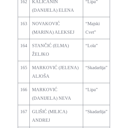
162
KALIČANIN
“Lipa”
(DANIJELA) ELENA
163
NOVAKOVIĆ
“Majski
(MARINA) ALEKSEJ
Cvet”
164
STANČIĆ (ELMA)
“Lola”
ŽELJKO
165
MARKOVIĆ (JELENA)
“Skadarlija”
ALJOŠA
166
MARKOVIĆ
“Lipa”
(DANIJELA) NEVA
167
GLIŠIĆ (MILICA)
“Skadarlija”
ANDREJ