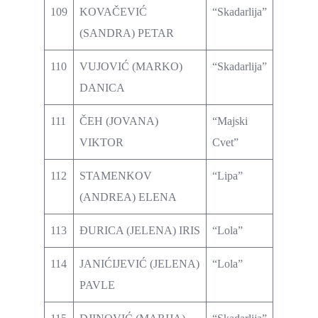
109
KOVAČEVIĆ
“Skadarlija”
(SANDRA) PETAR
110
VUJOVIĆ (MARKO)
“Skadarlija”
DANICA
111
ČEH (JOVANA)
“Majski
VIKTOR
Cvet”
112
STAMENKOV
“Lipa”
(ANDREA) ELENA
113
ĐURICA (JELENA) IRIS
“Lola”
114
JANIĆIJEVIĆ (JELENA)
“Lola”
PAVLE