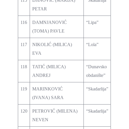
115
DJINOVIĆ (MARIJA)
“Skadarlija”
PETAR
116
DAMNJANOVIĆ
“Lipa”
(TOMA) PAVLE
117
NIKOLIĆ (MILICA)
“Lola”
EVA
118
TATIĆ (MILICA)
“Dunavsko
ANDREJ
obdanište”
119
MARINKOVIĆ
“Skadarlija”
(IVANA) SARA
120
PETROVIĆ (MILENA)
“Skadarlija”
NEVEN