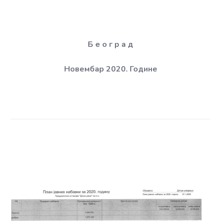
Б е о г р а д
Новембар 2020. Годинe